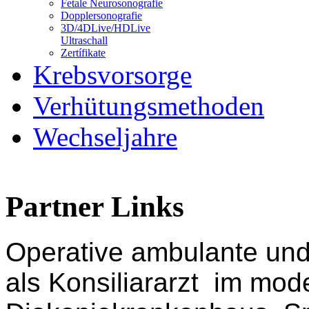
Fetale Neurosonografie
Dopplersonografie
3D/4DLive/HDLive
Ultraschall
Zertífikate
Krebsvorsorge
Verhütungsmethoden
Wechseljahre
Partner Links
Operative ambulante und s
als Konsiliararzt im mo