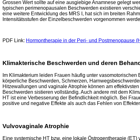
Grossen Wert sollte auf eine ausgiebige Anamnese gelegt werd
typischen perimenopausalen Beschwerden existieren versch
eine weitere Entwicklung des MRS I, hat sich im breiten Rahm
Intensitätsstufen der Einzelbeschwerden vorgenommen werden.
PDF Link:
Hormontherapie in der Peri- und Postmenopause (
Klimakterische Beschwerden und deren Behan
Im Klimakterium leiden Frauen häufig unter vasomotorischen 
körperliche Beschwerden, Schmerzen, Harnwegsbeschwerden,
Hitzewallungen und vaginale Atrophie können am effektivsten 
Beschwerden sistieren vollständig. Auch andere mit dem Kli
HT ist eine Verbesserung der Befindlichkeit möglich. Bei Fr
positive und negative Effekte als auch das Fehlen von Effekt
Vulvovaginale Atrophie
Eine systemische HT bzw. eine lokale Östrogentherapie (ET) ver