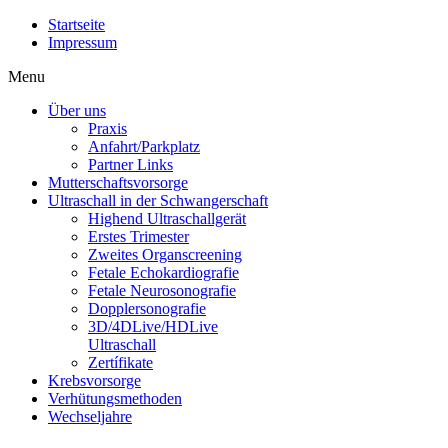
Startseite
Impressum
Menu
Über uns
Praxis
Anfahrt/Parkplatz
Partner Links
Mutterschaftsvorsorge
Ultraschall in der Schwangerschaft
Highend Ultraschallgerät
Erstes Trimester
Zweites Organscreening
Fetale Echokardiografie
Fetale Neurosonografie
Dopplersonografie
3D/4DLive/HDLive
Ultraschall
Zertífikate
Krebsvorsorge
Verhütungsmethoden
Wechseljahre