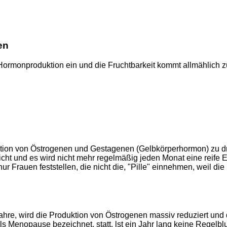
en
re Hormonproduktion ein und die Fruchtbarkeit kommt allmählic
ktion von Östrogenen und Gestagenen (Gelbkörperhormon) zu d
t und es wird nicht mehr regelmäßig jeden Monat eine reife Ei
Frauen feststellen, die nicht die, "Pille" einnehmen, weil die
hre, wird die Produktion von Östrogenen massiv reduziert und 
als Menopause bezeichnet, statt. lst ein Jahr lang keine Regel