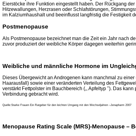
Eierstöcke ihre Funktion eingestellt haben. Der Rückgang de
Hitzewallungen, Herzrasen oder Schlafstörungen, Stimmungs
im Kalziumhaushalt und beeinflusst langfristig die Festigkei
Postmenopause
Als Postmenopause bezeichnet man die Zeit ein Jahr nach der 
zuvor produziert der weibliche Körper dagegen weiterhin g
Weibliche und männliche Hormone im Ungleich
Dieses Übergewicht an Androgenen kann manchmal zu einer g
Haarausfall) sowie einer veränderten Verteilung des Fettgewe
verstärkt Fettpolster im Bauchbereich (,, Apfeltyp "). Das kan
Verbindung gebracht wird.
Quelle:Starke Frauen Ein Ratgeber für den leichten Umgang mit den Wechseljahren –Jenapharm 2007
Menopause Rating Scale (MRS)-Menopause – B