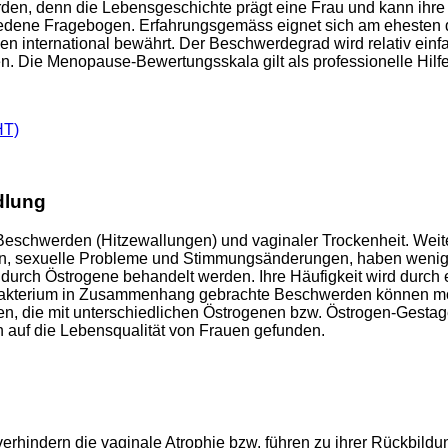
en, denn die Lebensgeschichte prägt eine Frau und kann ihre ak
iedene Fragebogen. Erfahrungsgemäss eignet sich am ehesten
en international bewährt. Der Beschwerdegrad wird relativ ein
 Die Menopause-Bewertungsskala gilt als professionelle Hilfe 
HT)
dlung
Beschwerden (Hitzewallungen) und vaginaler Trockenheit. Weit
 sexuelle Probleme und Stimmungsänderungen, haben weniger
durch Östrogene behandelt werden. Ihre Häufigkeit wird durch 
makterium in Zusammenhang gebrachte Beschwerden können mögli
auen, die mit unterschiedlichen Östrogenen bzw. Östrogen-Ges
en auf die Lebensqualität von Frauen gefunden.
hindern die vaginale Atrophie bzw. führen zu ihrer Rückbildung.