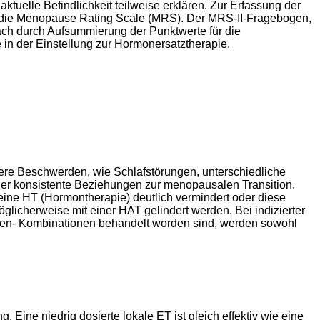
tuelle Befindlichkeit teilweise erklären. Zur Erfassung der
 die Menopause Rating Scale (MRS). Der MRS-II-Fragebogen,
fach durch Aufsummierung der Punktwerte für die
in der Einstellung zur Hormonersatztherapie.
ere Beschwerden, wie Schlafstörungen, unterschiedliche
 konsistente Beziehungen zur menopausalen Transition.
eine HT (Hormontherapie) deutlich vermindert oder diese
cherweise mit einer HAT gelindert werden. Bei indizierter
tagen- Kombinationen behandelt worden sind, werden sowohl
 Eine niedrig dosierte lokale ET ist gleich effektiv wie eine